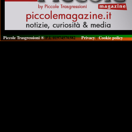
Piccole Trasgressioni ®
P.I. 01974570382
Privacy
|
Cookie policy