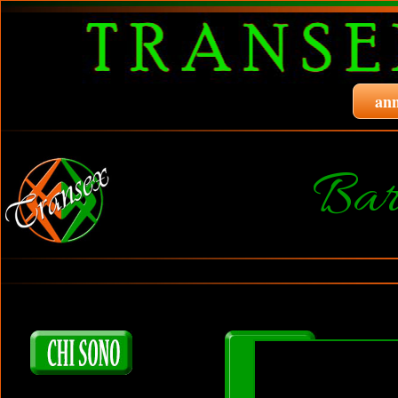
ann
Bar