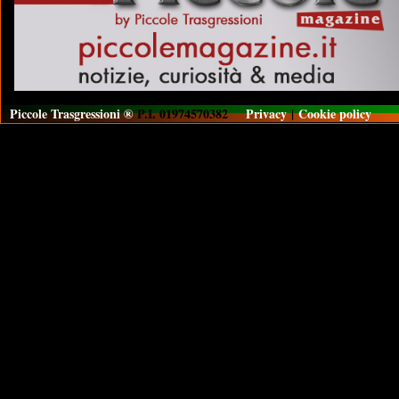
Piccole Trasgressioni ®
P.I. 01974570382
Privacy
|
Cookie policy