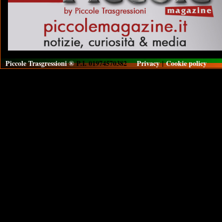
Piccole Trasgressioni ®
P.I. 01974570382
Privacy
|
Cookie policy