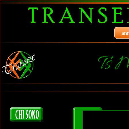
ann
Ts M